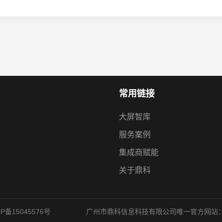
常用链接
大屏智库
服务案例
集成商赋能
关于鼎科
CP备15045576号
广州市鼎科信息科技有限公司唯一官方网站：www.dk