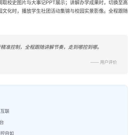
调取校史图片与大事记PPT展示；讲解办学成果时，切换至高
园文化时，播放学生社团活动集锦与校园实景影像。全程跟随
行精准控制，全程跟随讲解节奏，走到哪控到哪。
—— 用户评价
线互联
台
操控自如