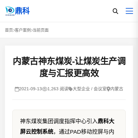
鼎科
首页
客户案例
当前页面
内蒙古神东煤炭-让煤炭生产调
度与汇报更高效
2021-09-13
1,263 阅读
大型企业 / 会议室
内蒙古
神东煤炭集团调度指挥中心引入
鼎科大
屏云控制系统
，通过PAD移动控屏与内