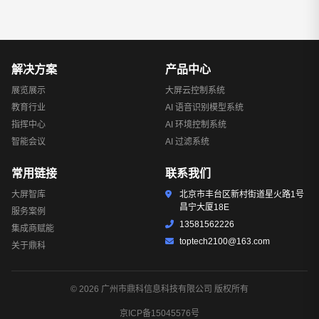
解决方案
产品中心
展览展示
大屏云控制系统
教育行业
AI 语音识别模型系统
指挥中心
AI 环境控制系统
智能会议
AI 过滤系统
常用链接
联系我们
大屏智库
北京市丰台区新村街道星火路1号
昌宁大厦18E
服务案例
13581562226
集成商赋能
toptech2100@163.com
关于鼎科
© 2026 广州市鼎科信息科技有限公司 版权所有
京ICP备15045576号