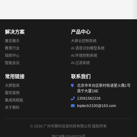
解决方案
产品中心
展览展示
大屏云控制系统
教育行业
AI 语音识别模型系统
指挥中心
AI 环境控制系统
智能会议
AI 过滤系统
常用链接
联系我们
大屏智库
北京市丰台区新村街道星火路1号
昌宁大厦18E
服务案例
13581562226
集成商赋能
toptech2100@163.com
关于鼎科
© 2026 广州市鼎科信息科技有限公司 版权所有
京ICP备15045576号