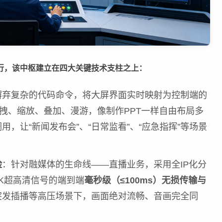
执行，该中枢建立在四大关键技术支柱之上：
摒弃复杂的代码命令，将大屏界面实时映射为控制端的
拖拽、缩放、叠加、漫游，像制作PPT一样自由布局多
，让“新闻发布会”、“日常监看”、“应急指挥”等场景
险
：针对融媒体的生命线——直播业务，采用全IP化分
K超高清信号的端到端
毫秒级（≤100ms）无损传输与
突发插播等高压场景下，画面绝对流畅、音画完全同