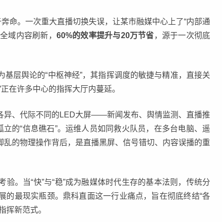
于奔命。一次重大直播切换失误，让某市融媒中心上了“内部通
成全域内容刷新，
60%的效率提升与20万节省
，源于一次彻底
为基层舆论的“中枢神经”，其指挥调度的敏捷与精准，直接关
”正在许多中心的指挥大厅内蔓延。
各异、代际不同的LED大屏——新闻发布、舆情监测、直播推
孤立的“信息礁石”。运维人员如同救火队员，在多台电脑、遥
脚乱的物理操作背后，是直播黑屏、信号错切、内容误播的重
。
验。当“快”与“稳”成为融媒体时代生存的基本法则，传统分
展的最现实瓶颈。鼎科直面这一行业痛点，旨在彻底终结“各
指挥新范式。