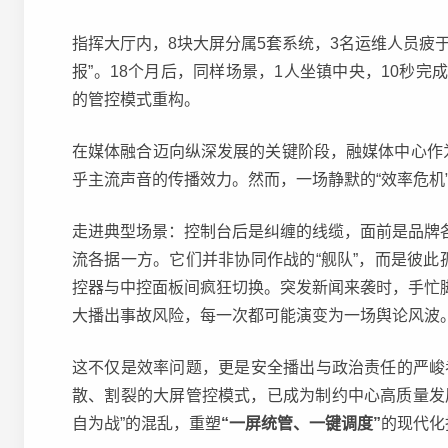
指挥大厅内，8块大屏分属5套系统，3名运维人员疲
报”。18个月后，同样场景，1人坐镇中央，10秒完
的管控模式重构。
在媒体融合迈向纵深发展的关键阶段，融媒体中心作
乎主流声音的传播效力。然而，一场静默的“效率危机
走进典型场景：控制台后是纠缠的线缆，面前是品牌
流各据一方。它们并非协同作战的“舰队”，而是彼此
控器与中控面板间疯狂切换。突发新闻来袭时，手忙
大播出事故风险，每一次都可能演变为一场舆论风波
这不仅是效率问题，更是安全播出与政治责任的严峻考
散、割裂的大屏管控模式，已成为制约中心高质量发
自为战”的混乱，重塑
“一屏统管、一键调度”
的现代化