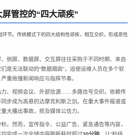
屏管控的“四大顽疾”
础环节。传统模式下的四大结构性顽疾，相互交织，形成恶性
屏、侧屏、数据屏、交互屏往往采购于不同时期、来自
们是无法联动的“数据烟囱”，迫使运维人员在多个软
，严重拖慢新闻响应与指挥节奏。
热力、视频会议、外部信源……多路信号交织。依赖传
不同步成为高悬的达摩克利斯之剑。在重大事件报道或
发重大播出事故，损及媒体公信力。
夺秒。然而，宣传指令、公益广告、紧急通告等内容，
平均完成一次全域内容刷新耗时超过
30分钟
，让“秒级