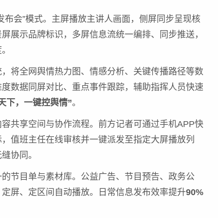
发布会”模式。主屏播放主讲人画面，侧屏同步呈现核
景屏展示品牌标识，多屏信息流统一编排、同步推送，
度。
统，将全网舆情热力图、情感分析、关键传播路径等数
维度数据同屏对比、重点事件跟踪，辅助指挥人员快速
天下，一键控舆情”
。
容共享空间与协作流程。前方记者可通过手机APP快
标，值班主任在线审核并一键派发至指定大屏播放列
无缝协同。
一的节目单与素材库。公益广告、节目预告、政务公
、定屏、定区间自动播放。日常信息发布效率提升
90%