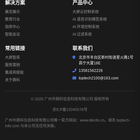
解决方案
产品中心
展览展示
大屏云控制系统
教育行业
AI 语音识别模型系统
指挥中心
AI 环境控制系统
智能会议
AI 过滤系统
常用链接
联系我们
大屏智库
北京市丰台区新村街道星火路1号
昌宁大厦18E
服务案例
13581562226
集成商赋能
toptech2100@163.com
关于鼎科
© 2026 广州市鼎科信息科技有限公司 版权所有
京ICP备15045576号
广州市鼎科信息科技有限公司唯一官方网站：www.dkinfo.cn。域名 toptech-
info.com 与本公司无任何关联。